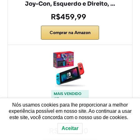
Joy-Con, Esquerdo e Direito, …
R$459,99
Comprar na Amazon
MAIS VENDIDO
#3
Nós usamos cookies para lhe proporcionar a melhor
Nintendo, Videogame, Nintendo
experiência possível em nosso site. Ao continuar a usar
Switch Console Joy-Con, Mario Kart …
este site, você concorda com o nosso uso de cookies.
Aceitar
R$2.199,00